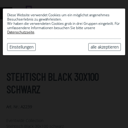
Diese Website verwendet Cookies um ein möglichst angenehmes
Besuchserlebnis zu gewährleisten.
Wir haben die verwendeten Cookies grob in drei Gruppen eingeteilt. Für
umfassendere Informationen besuchen Sie bitte unsere
0
Datenschutzseite
.
MEINE AUSWAHL
ARCHIV
Einstellungen
alle akzeptieren
STEHTISCH BLACK 30X100
SCHWARZ
Art. Nr.: A2239
Eventwide Collection
Stehtisch Black 30x100 schwarz